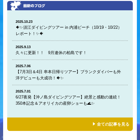
2025.10.23
🐠✨須江ダイビングツアー in 内浦ビーチ（10/19・10/22）
レポート！✨🐠
2025.9.13
久々に更新！！ 9月連休の柏島です！
2025.7.06
【7月3日＆4日 串本日帰りツアー】ブランクダイバーも外
洋デビューも大成功！🐠✨
2025.7.01
6/27夜発【沖ノ島ダイビングツアー】絶景と感動の連続！
350本記念＆アオリイカの産卵ショーも🌊✨
全ての記事を見る