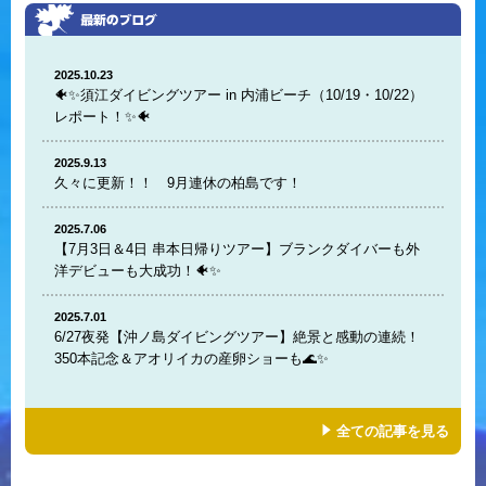
2025.10.23
🐠✨須江ダイビングツアー in 内浦ビーチ（10/19・10/22）
レポート！✨🐠
2025.9.13
久々に更新！！ 9月連休の柏島です！
2025.7.06
【7月3日＆4日 串本日帰りツアー】ブランクダイバーも外
洋デビューも大成功！🐠✨
2025.7.01
6/27夜発【沖ノ島ダイビングツアー】絶景と感動の連続！
350本記念＆アオリイカの産卵ショーも🌊✨
全ての記事を見る