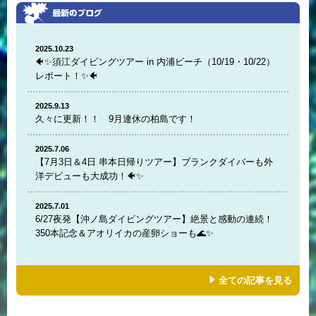
2025.10.23
🐠✨須江ダイビングツアー in 内浦ビーチ（10/19・10/22）
レポート！✨🐠
2025.9.13
久々に更新！！ 9月連休の柏島です！
2025.7.06
【7月3日＆4日 串本日帰りツアー】ブランクダイバーも外
洋デビューも大成功！🐠✨
2025.7.01
6/27夜発【沖ノ島ダイビングツアー】絶景と感動の連続！
350本記念＆アオリイカの産卵ショーも🌊✨
全ての記事を見る