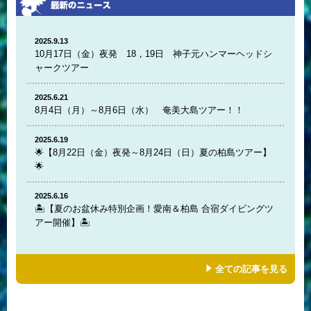
2025.9.13
10月17日（金）夜発 18，19日 神子元ハンマーヘッドシ
ャークツアー
2025.6.21
8月4日（月）～8月6日（水） 奄美大島ツアー！！
2025.6.19
🌟【8月22日（金）夜発～8月24日（日）夏の柏島ツアー】
🌟
2025.6.16
🏝️【夏のお盆休み特別企画！愛南＆柏島 合宿ダイビングツ
アー開催】🏝️
全ての記事を見る