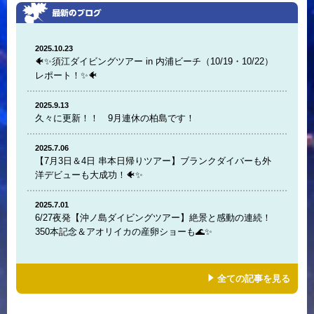
2025.10.23
🐠✨須江ダイビングツアー in 内浦ビーチ（10/19・10/22）
レポート！✨🐠
2025.9.13
久々に更新！！ 9月連休の柏島です！
2025.7.06
【7月3日＆4日 串本日帰りツアー】ブランクダイバーも外
洋デビューも大成功！🐠✨
2025.7.01
6/27夜発【沖ノ島ダイビングツアー】絶景と感動の連続！
350本記念＆アオリイカの産卵ショーも🌊✨
全ての記事を見る