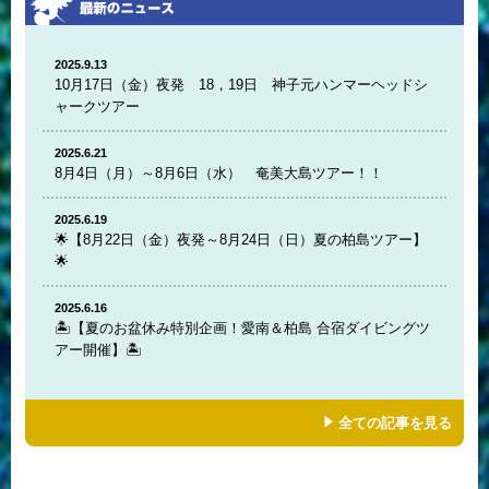
2025.9.13
10月17日（金）夜発 18，19日 神子元ハンマーヘッドシ
ャークツアー
2025.6.21
8月4日（月）～8月6日（水） 奄美大島ツアー！！
2025.6.19
🌟【8月22日（金）夜発～8月24日（日）夏の柏島ツアー】
🌟
2025.6.16
🏝️【夏のお盆休み特別企画！愛南＆柏島 合宿ダイビングツ
アー開催】🏝️
全ての記事を見る