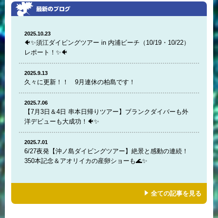
2025.10.23
🐠✨須江ダイビングツアー in 内浦ビーチ（10/19・10/22）
レポート！✨🐠
2025.9.13
久々に更新！！ 9月連休の柏島です！
2025.7.06
【7月3日＆4日 串本日帰りツアー】ブランクダイバーも外
洋デビューも大成功！🐠✨
2025.7.01
6/27夜発【沖ノ島ダイビングツアー】絶景と感動の連続！
350本記念＆アオリイカの産卵ショーも🌊✨
全ての記事を見る