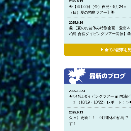
2025.6.19
🌟【8月22日（金）夜発～8月24日
（日）夏の柏島ツアー】🌟
2025.6.16
🏝️【夏のお盆休み特別企画！愛南＆
柏島 合宿ダイビングツアー開催】🏝
全ての記事を
2025.10.23
🐠✨須江ダイビングツアー in 内浦ビ
ーチ（10/19・10/22）レポート！✨
2025.9.13
久々に更新！！ 9月連休の柏島で
す！