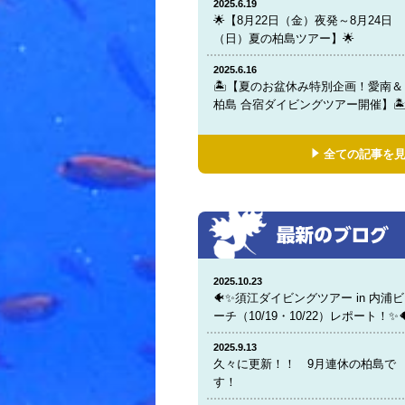
2025.6.19
🌟【8月22日（金）夜発～8月24日
（日）夏の柏島ツアー】🌟
2025.6.16
🏝️【夏のお盆休み特別企画！愛南＆
柏島 合宿ダイビングツアー開催】🏝
全ての記事を
2025.10.23
🐠✨須江ダイビングツアー in 内浦ビ
ーチ（10/19・10/22）レポート！✨
2025.9.13
久々に更新！！ 9月連休の柏島で
す！