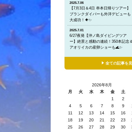
2025.7.06
【7月3日＆4日 串本日帰りツアー】
ブランクダイバーも外洋デビューも
大成功！🐠✨
2025.7.01
6/27夜発【沖ノ島ダイビングツア
ー】絶景と感動の連続！350本記念
アオリイカの産卵ショーも🌊✨
全ての記事を
2026年8月
月
火
水
木
金
土
1
2
4
5
6
7
8
9
11
12
13
14
15
16
18
19
20
21
22
23
25
26
27
28
29
30