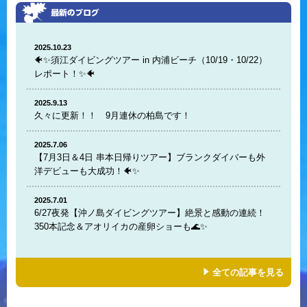
2025.10.23
🐠✨須江ダイビングツアー in 内浦ビーチ（10/19・10/22）
レポート！✨🐠
2025.9.13
久々に更新！！ 9月連休の柏島です！
2025.7.06
【7月3日＆4日 串本日帰りツアー】ブランクダイバーも外
洋デビューも大成功！🐠✨
2025.7.01
6/27夜発【沖ノ島ダイビングツアー】絶景と感動の連続！
350本記念＆アオリイカの産卵ショーも🌊✨
全ての記事を見る