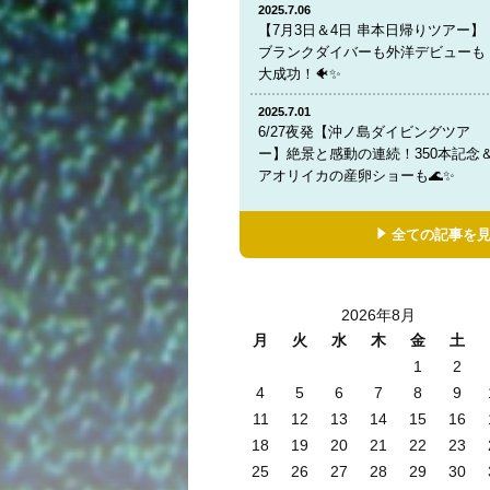
2025.7.06
【7月3日＆4日 串本日帰りツアー】
ブランクダイバーも外洋デビューも
大成功！🐠✨
2025.7.01
6/27夜発【沖ノ島ダイビングツア
ー】絶景と感動の連続！350本記念
アオリイカの産卵ショーも🌊✨
全ての記事を
2026年8月
月
火
水
木
金
土
1
2
4
5
6
7
8
9
11
12
13
14
15
16
18
19
20
21
22
23
25
26
27
28
29
30