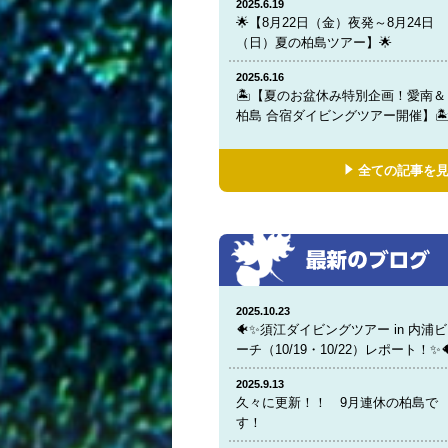
2025.6.19
🌟【8月22日（金）夜発～8月24日
（日）夏の柏島ツアー】🌟
2025.6.16
🏝️【夏のお盆休み特別企画！愛南＆
柏島 合宿ダイビングツアー開催】🏝
全ての記事を
2025.10.23
🐠✨須江ダイビングツアー in 内浦ビ
ーチ（10/19・10/22）レポート！✨
2025.9.13
久々に更新！！ 9月連休の柏島で
す！