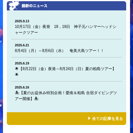
2025.9.13
10月17日（金）夜発 18，19日 神子元ハンマーヘッドシ
ャークツアー
2025.6.21
8月4日（月）～8月6日（水） 奄美大島ツアー！！
2025.6.19
🌟【8月22日（金）夜発～8月24日（日）夏の柏島ツアー】
🌟
2025.6.16
🏝️【夏のお盆休み特別企画！愛南＆柏島 合宿ダイビングツ
アー開催】🏝️
全ての記事を見る