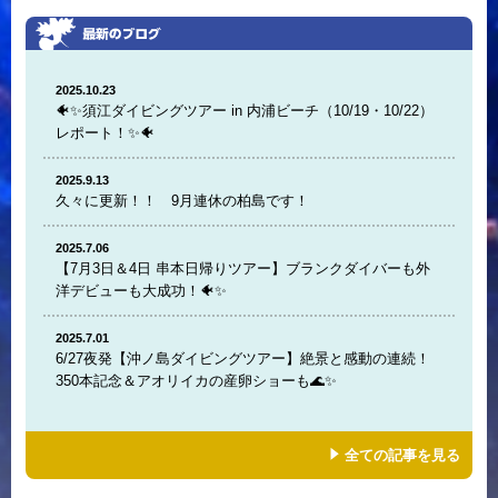
2025.10.23
🐠✨須江ダイビングツアー in 内浦ビーチ（10/19・10/22）
レポート！✨🐠
2025.9.13
久々に更新！！ 9月連休の柏島です！
2025.7.06
【7月3日＆4日 串本日帰りツアー】ブランクダイバーも外
洋デビューも大成功！🐠✨
2025.7.01
6/27夜発【沖ノ島ダイビングツアー】絶景と感動の連続！
350本記念＆アオリイカの産卵ショーも🌊✨
全ての記事を見る