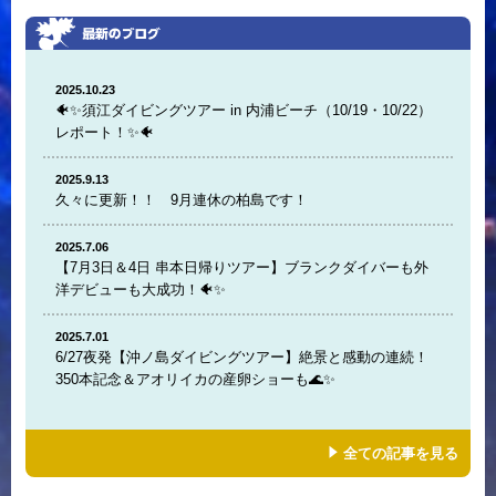
2025.10.23
🐠✨須江ダイビングツアー in 内浦ビーチ（10/19・10/22）
レポート！✨🐠
2025.9.13
久々に更新！！ 9月連休の柏島です！
2025.7.06
【7月3日＆4日 串本日帰りツアー】ブランクダイバーも外
洋デビューも大成功！🐠✨
2025.7.01
6/27夜発【沖ノ島ダイビングツアー】絶景と感動の連続！
350本記念＆アオリイカの産卵ショーも🌊✨
全ての記事を見る