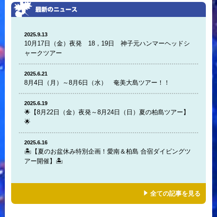
2025.9.13
10月17日（金）夜発 18，19日 神子元ハンマーヘッドシ
ャークツアー
2025.6.21
8月4日（月）～8月6日（水） 奄美大島ツアー！！
2025.6.19
🌟【8月22日（金）夜発～8月24日（日）夏の柏島ツアー】
🌟
2025.6.16
🏝️【夏のお盆休み特別企画！愛南＆柏島 合宿ダイビングツ
アー開催】🏝️
全ての記事を見る