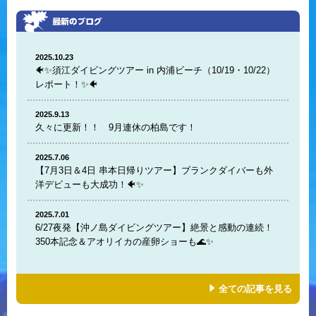
2025.10.23
🐠✨須江ダイビングツアー in 内浦ビーチ（10/19・10/22）
レポート！✨🐠
2025.9.13
久々に更新！！ 9月連休の柏島です！
2025.7.06
【7月3日＆4日 串本日帰りツアー】ブランクダイバーも外
洋デビューも大成功！🐠✨
2025.7.01
6/27夜発【沖ノ島ダイビングツアー】絶景と感動の連続！
350本記念＆アオリイカの産卵ショーも🌊✨
全ての記事を見る