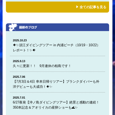
全ての記事を見る
2025.10.23
🐠✨須江ダイビングツアー in 内浦ビーチ（10/19・10/22）
レポート！✨🐠
2025.9.13
久々に更新！！ 9月連休の柏島です！
2025.7.06
【7月3日＆4日 串本日帰りツアー】ブランクダイバーも外
洋デビューも大成功！🐠✨
2025.7.01
6/27夜発【沖ノ島ダイビングツアー】絶景と感動の連続！
350本記念＆アオリイカの産卵ショーも🌊✨