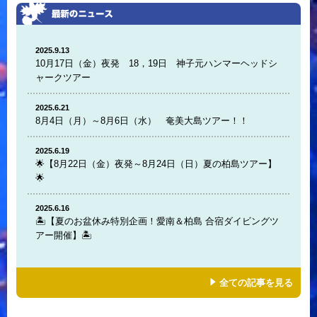
2025.9.13
10月17日（金）夜発 18，19日 神子元ハンマーヘッドシ
ャークツアー
2025.6.21
8月4日（月）～8月6日（水） 奄美大島ツアー！！
2025.6.19
🌟【8月22日（金）夜発～8月24日（日）夏の柏島ツアー】
🌟
2025.6.16
🏝️【夏のお盆休み特別企画！愛南＆柏島 合宿ダイビングツ
アー開催】🏝️
全ての記事を見る