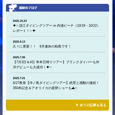
2025.10.23
🐠✨須江ダイビングツアー in 内浦ビーチ（10/19・10/22）
レポート！✨🐠
2025.9.13
久々に更新！！ 9月連休の柏島です！
2025.7.06
【7月3日＆4日 串本日帰りツアー】ブランクダイバーも外
洋デビューも大成功！🐠✨
2025.7.01
6/27夜発【沖ノ島ダイビングツアー】絶景と感動の連続！
350本記念＆アオリイカの産卵ショーも🌊✨
全ての記事を見る