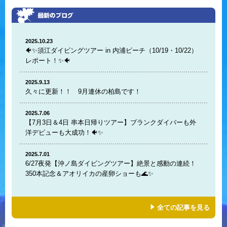
2025.10.23
🐠✨須江ダイビングツアー in 内浦ビーチ（10/19・10/22）
レポート！✨🐠
2025.9.13
久々に更新！！ 9月連休の柏島です！
2025.7.06
【7月3日＆4日 串本日帰りツアー】ブランクダイバーも外
洋デビューも大成功！🐠✨
2025.7.01
6/27夜発【沖ノ島ダイビングツアー】絶景と感動の連続！
350本記念＆アオリイカの産卵ショーも🌊✨
全ての記事を見る