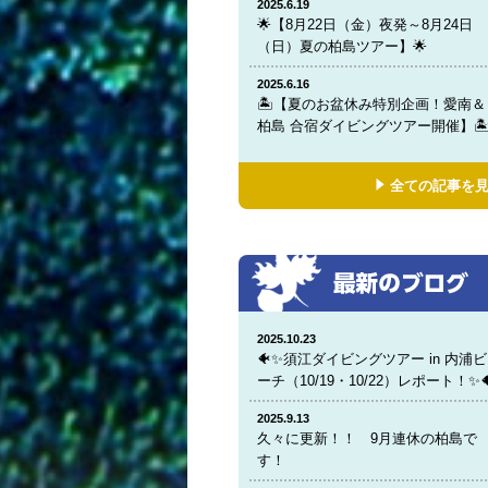
2025.6.19
🌟【8月22日（金）夜発～8月24日
（日）夏の柏島ツアー】🌟
2025.6.16
🏝️【夏のお盆休み特別企画！愛南＆
柏島 合宿ダイビングツアー開催】🏝
全ての記事を
2025.10.23
🐠✨須江ダイビングツアー in 内浦ビ
ーチ（10/19・10/22）レポート！✨
2025.9.13
久々に更新！！ 9月連休の柏島で
す！