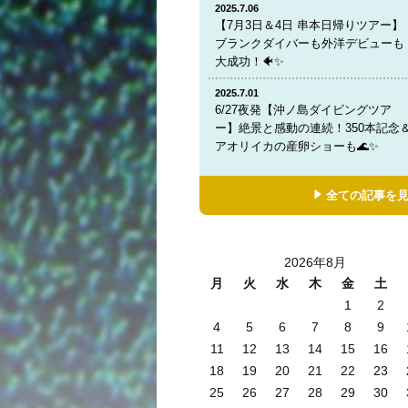
2025.7.06
【7月3日＆4日 串本日帰りツアー】
ブランクダイバーも外洋デビューも
大成功！🐠✨
2025.7.01
6/27夜発【沖ノ島ダイビングツア
ー】絶景と感動の連続！350本記念
アオリイカの産卵ショーも🌊✨
全ての記事を
2026年8月
月
火
水
木
金
土
1
2
4
5
6
7
8
9
11
12
13
14
15
16
18
19
20
21
22
23
25
26
27
28
29
30