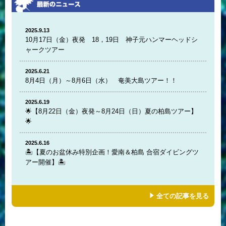
2025.9.13
10月17日（金）夜発 18，19日 神子元ハンマーヘッドシ
ャークツアー
2025.6.21
8月4日（月）～8月6日（水） 奄美大島ツアー！！
2025.6.19
🌟【8月22日（金）夜発～8月24日（日）夏の柏島ツアー】
🌟
2025.6.16
🏝️【夏のお盆休み特別企画！愛南＆柏島 合宿ダイビングツ
アー開催】🏝️
全ての記事を見る