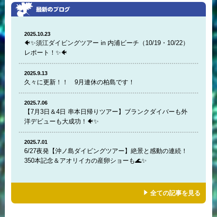
2025.10.23
🐠✨須江ダイビングツアー in 内浦ビーチ（10/19・10/22）
レポート！✨🐠
2025.9.13
久々に更新！！ 9月連休の柏島です！
2025.7.06
【7月3日＆4日 串本日帰りツアー】ブランクダイバーも外
洋デビューも大成功！🐠✨
2025.7.01
6/27夜発【沖ノ島ダイビングツアー】絶景と感動の連続！
350本記念＆アオリイカの産卵ショーも🌊✨
全ての記事を見る