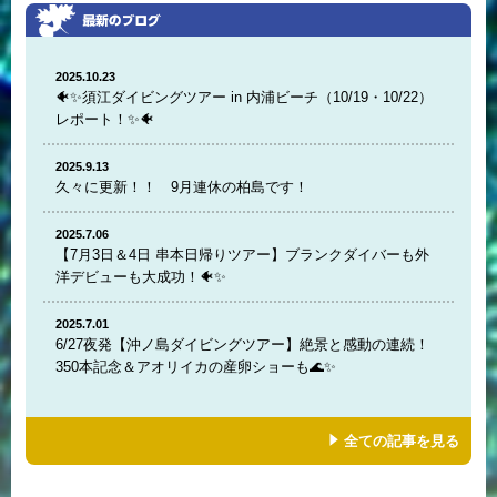
2025.10.23
🐠✨須江ダイビングツアー in 内浦ビーチ（10/19・10/22）
レポート！✨🐠
2025.9.13
久々に更新！！ 9月連休の柏島です！
2025.7.06
【7月3日＆4日 串本日帰りツアー】ブランクダイバーも外
洋デビューも大成功！🐠✨
2025.7.01
6/27夜発【沖ノ島ダイビングツアー】絶景と感動の連続！
350本記念＆アオリイカの産卵ショーも🌊✨
全ての記事を見る