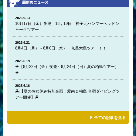
2025.9.13
10月17日（金）夜発 18，19日 神子元ハンマーヘッドシ
ャークツアー
2025.6.21
8月4日（月）～8月6日（水） 奄美大島ツアー！！
2025.6.19
🌟【8月22日（金）夜発～8月24日（日）夏の柏島ツアー】
🌟
2025.6.16
🏝️【夏のお盆休み特別企画！愛南＆柏島 合宿ダイビングツ
アー開催】🏝️
全ての記事を見る