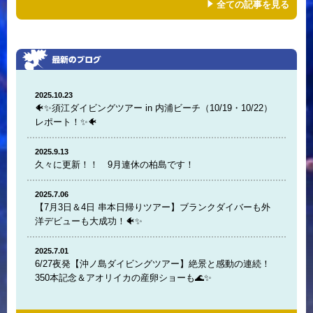
全ての記事を見る
2025.10.23
🐠✨須江ダイビングツアー in 内浦ビーチ（10/19・10/22）
レポート！✨🐠
2025.9.13
久々に更新！！ 9月連休の柏島です！
2025.7.06
【7月3日＆4日 串本日帰りツアー】ブランクダイバーも外
洋デビューも大成功！🐠✨
2025.7.01
6/27夜発【沖ノ島ダイビングツアー】絶景と感動の連続！
350本記念＆アオリイカの産卵ショーも🌊✨