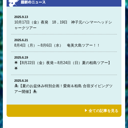
2025.9.13
10月17日（金）夜発 18，19日 神子元ハンマーヘッドシ
ャークツアー
2025.6.21
8月4日（月）～8月6日（水） 奄美大島ツアー！！
2025.6.19
🌟【8月22日（金）夜発～8月24日（日）夏の柏島ツアー】
🌟
2025.6.16
🏝️【夏のお盆休み特別企画！愛南＆柏島 合宿ダイビングツ
アー開催】🏝️
全ての記事を見る