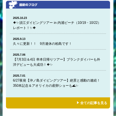
2025.10.23
🐠✨須江ダイビングツアー in 内浦ビーチ（10/19・10/22）
レポート！✨🐠
2025.9.13
久々に更新！！ 9月連休の柏島です！
2025.7.06
【7月3日＆4日 串本日帰りツアー】ブランクダイバーも外
洋デビューも大成功！🐠✨
2025.7.01
6/27夜発【沖ノ島ダイビングツアー】絶景と感動の連続！
350本記念＆アオリイカの産卵ショーも🌊✨
全ての記事を見る