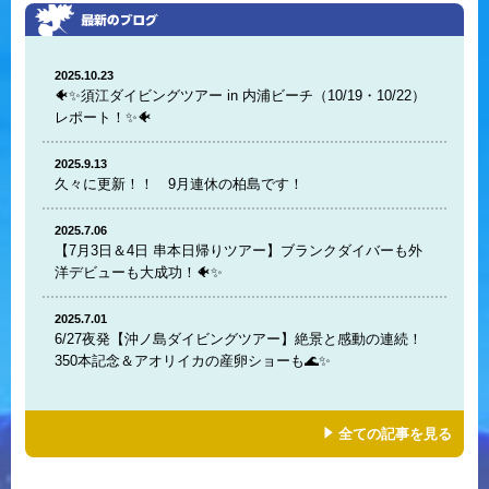
2025.10.23
🐠✨須江ダイビングツアー in 内浦ビーチ（10/19・10/22）
レポート！✨🐠
2025.9.13
久々に更新！！ 9月連休の柏島です！
2025.7.06
【7月3日＆4日 串本日帰りツアー】ブランクダイバーも外
洋デビューも大成功！🐠✨
2025.7.01
6/27夜発【沖ノ島ダイビングツアー】絶景と感動の連続！
350本記念＆アオリイカの産卵ショーも🌊✨
全ての記事を見る