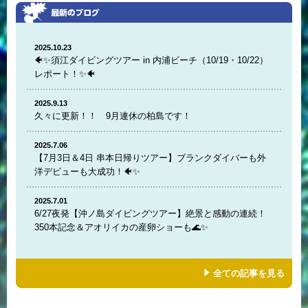
2025.10.23
🐠✨須江ダイビングツアー in 内浦ビーチ（10/19・10/22）
レポート！✨🐠
2025.9.13
久々に更新！！ 9月連休の柏島です！
2025.7.06
【7月3日＆4日 串本日帰りツアー】ブランクダイバーも外
洋デビューも大成功！🐠✨
2025.7.01
6/27夜発【沖ノ島ダイビングツアー】絶景と感動の連続！
350本記念＆アオリイカの産卵ショーも🌊✨
全ての記事を見る