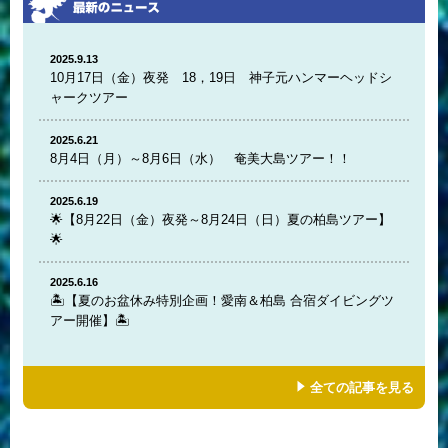
2025.9.13
10月17日（金）夜発 18，19日 神子元ハンマーヘッドシ
ャークツアー
2025.6.21
8月4日（月）～8月6日（水） 奄美大島ツアー！！
2025.6.19
🌟【8月22日（金）夜発～8月24日（日）夏の柏島ツアー】
🌟
2025.6.16
🏝️【夏のお盆休み特別企画！愛南＆柏島 合宿ダイビングツ
アー開催】🏝️
全ての記事を見る