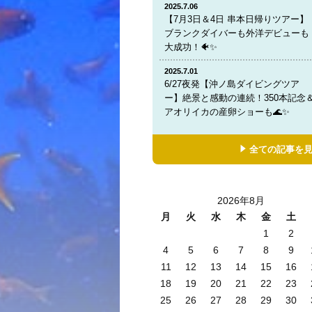
2025.7.06
【7月3日＆4日 串本日帰りツアー】
ブランクダイバーも外洋デビューも
大成功！🐠✨
2025.7.01
6/27夜発【沖ノ島ダイビングツア
ー】絶景と感動の連続！350本記念
アオリイカの産卵ショーも🌊✨
全ての記事を
2026年8月
月
火
水
木
金
土
1
2
4
5
6
7
8
9
11
12
13
14
15
16
18
19
20
21
22
23
25
26
27
28
29
30