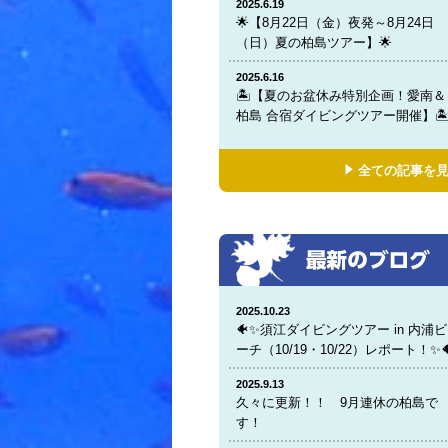
2025.6.19
🌟【8月22日（金）夜発～8月24日
（日）夏の柏島ツアー】🌟
2025.6.16
🏝️【夏のお盆休み特別企画！愛南＆
柏島 合宿ダイビングツアー開催】🏝
全ての記事を
2025.10.23
🐠✨須江ダイビングツアー in 内浦ビ
ーチ（10/19・10/22）レポート！✨
2025.9.13
久々に更新！！ 9月連休の柏島で
す！