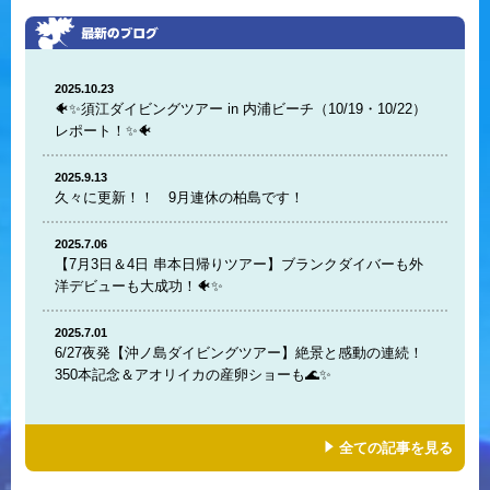
2025.10.23
🐠✨須江ダイビングツアー in 内浦ビーチ（10/19・10/22）
レポート！✨🐠
2025.9.13
久々に更新！！ 9月連休の柏島です！
2025.7.06
【7月3日＆4日 串本日帰りツアー】ブランクダイバーも外
洋デビューも大成功！🐠✨
2025.7.01
6/27夜発【沖ノ島ダイビングツアー】絶景と感動の連続！
350本記念＆アオリイカの産卵ショーも🌊✨
全ての記事を見る