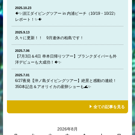
2025.10.23
🐠✨須江ダイビングツアー in 内浦ビーチ（10/19・10/22）
レポート！✨🐠
2025.9.13
久々に更新！！ 9月連休の柏島です！
2025.7.06
【7月3日＆4日 串本日帰りツアー】ブランクダイバーも外
洋デビューも大成功！🐠✨
2025.7.01
6/27夜発【沖ノ島ダイビングツアー】絶景と感動の連続！
350本記念＆アオリイカの産卵ショーも🌊✨
全ての記事を見る
2026年8月