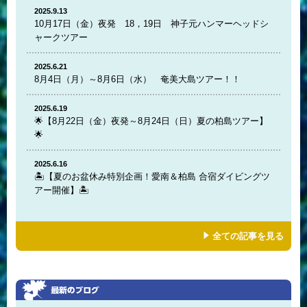
2025.9.13
10月17日（金）夜発 18，19日 神子元ハンマーヘッドシ
ャークツアー
2025.6.21
8月4日（月）～8月6日（水） 奄美大島ツアー！！
2025.6.19
🌟【8月22日（金）夜発～8月24日（日）夏の柏島ツアー】
🌟
2025.6.16
🏝️【夏のお盆休み特別企画！愛南＆柏島 合宿ダイビングツ
アー開催】🏝️
全ての記事を見る