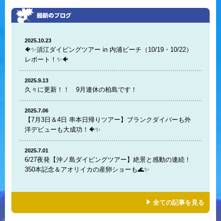
2025.10.23
🐠✨須江ダイビングツアー in 内浦ビーチ（10/19・10/22）
レポート！✨🐠
2025.9.13
久々に更新！！ 9月連休の柏島です！
2025.7.06
【7月3日＆4日 串本日帰りツアー】ブランクダイバーも外
洋デビューも大成功！🐠✨
2025.7.01
6/27夜発【沖ノ島ダイビングツアー】絶景と感動の連続！
350本記念＆アオリイカの産卵ショーも🌊✨
全ての記事を見る