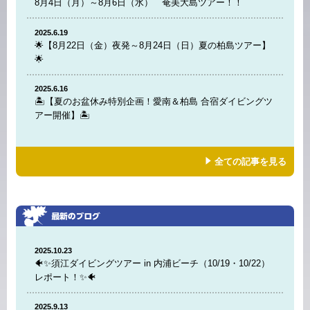
8月4日（月）～8月6日（水） 奄美大島ツアー！！
2025.6.19
🌟【8月22日（金）夜発～8月24日（日）夏の柏島ツアー】
🌟
2025.6.16
🏝️【夏のお盆休み特別企画！愛南＆柏島 合宿ダイビングツ
アー開催】🏝️
全ての記事を見る
2025.10.23
🐠✨須江ダイビングツアー in 内浦ビーチ（10/19・10/22）
レポート！✨🐠
2025.9.13