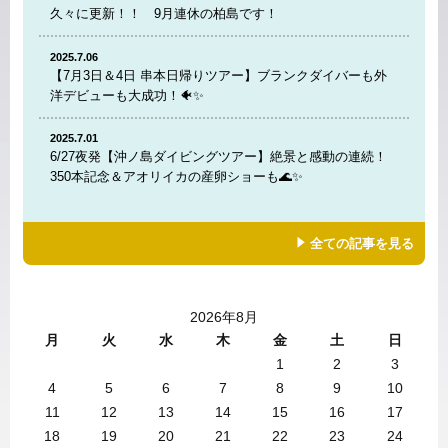
久々に更新！！ 9月連休の柏島です！
2025.7.06
【7月3日＆4日 串本日帰りツアー】ブランクダイバーも外
洋デビューも大成功！🐠✨
2025.7.01
6/27夜発【沖ノ島ダイビングツアー】絶景と感動の連続！
350本記念＆アオリイカの産卵ショーも🌊✨
全ての記事を見る
2026年8月
月
火
水
木
金
土
日
1
2
3
4
5
6
7
8
9
10
11
12
13
14
15
16
17
18
19
20
21
22
23
24