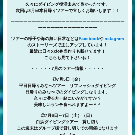
久々にダイビング復活出来て良かったです。
次回は8月串本日帰りツアーで宜しくお願いします！！
ーーーーーーーーーーーーーーーーーーーーーーーーーーー
ーーーーーーーーーーーーーー
ツアーの様子や海の無い日常などは
Facebook
や
Instagram
のストーリーズで主にアップしています！
最近は日々のお弁当作りも載せてます！
こちらも見て下さいね！
・・・・・7月のツアー情報・・・・・
◎7月5日（金）
平日日帰りみなべツアー リフレッシュダイビング
日帰りのみなべでのダイビングになります。
久々に潜る方一緒にいかがですか？
美味しいランチ食べれますよー＾＾
◎7月6日～7日（土）（日）
白浜ダイビングツアー 貸し切り
この週末はグループ様で貸し切りでの開催になります
m(__)m