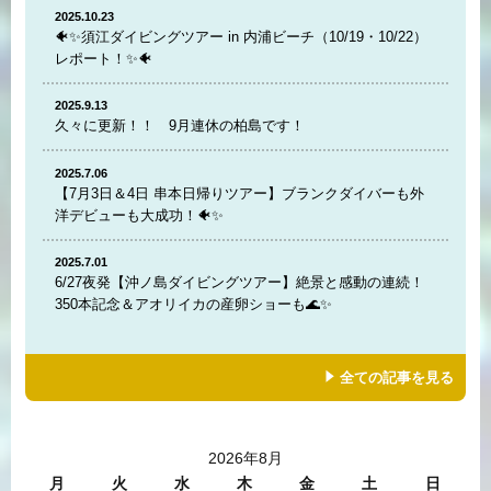
2025.10.23
🐠✨須江ダイビングツアー in 内浦ビーチ（10/19・10/22）
レポート！✨🐠
2025.9.13
久々に更新！！ 9月連休の柏島です！
2025.7.06
【7月3日＆4日 串本日帰りツアー】ブランクダイバーも外
洋デビューも大成功！🐠✨
2025.7.01
6/27夜発【沖ノ島ダイビングツアー】絶景と感動の連続！
350本記念＆アオリイカの産卵ショーも🌊✨
全ての記事を見る
2026年8月
月
火
水
木
金
土
日