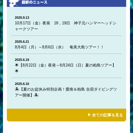
2025.9.13
10月17日（金）夜発 18，19日 神子元ハンマーヘッドシ
ャークツアー
2025.6.21
8月4日（月）～8月6日（水） 奄美大島ツアー！！
2025.6.19
🌟【8月22日（金）夜発～8月24日（日）夏の柏島ツアー】
🌟
2025.6.16
🏝️【夏のお盆休み特別企画！愛南＆柏島 合宿ダイビングツ
アー開催】🏝️
全ての記事を見る