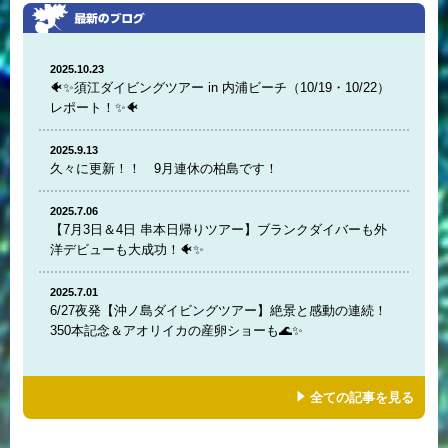
2025.10.23
🐠✨須江ダイビングツアー in 内浦ビーチ（10/19・10/22）
レポート！✨🐠
2025.9.13
久々に更新！！ 9月連休の柏島です！
2025.7.06
【7月3日＆4日 串本日帰りツアー】ブランクダイバーも外
洋デビューも大成功！🐠✨
2025.7.01
6/27夜発【沖ノ島ダイビングツアー】絶景と感動の連続！
350本記念＆アオリイカの産卵ショーも🌊✨
全ての記事を見る