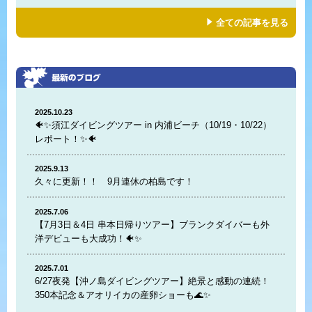
全ての記事を見る
2025.10.23
🐠✨須江ダイビングツアー in 内浦ビーチ（10/19・10/22）
レポート！✨🐠
2025.9.13
久々に更新！！ 9月連休の柏島です！
2025.7.06
【7月3日＆4日 串本日帰りツアー】ブランクダイバーも外
洋デビューも大成功！🐠✨
2025.7.01
6/27夜発【沖ノ島ダイビングツアー】絶景と感動の連続！
350本記念＆アオリイカの産卵ショーも🌊✨