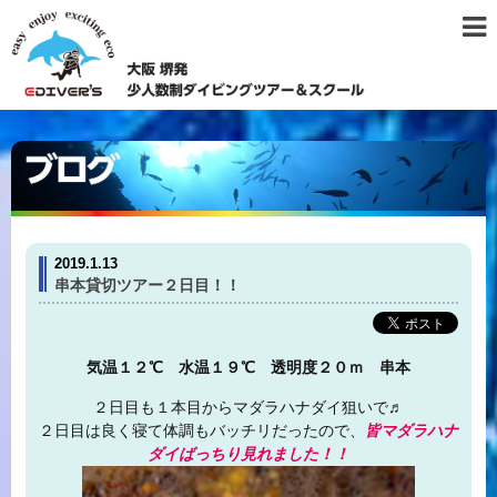
2019.1.13
串本貸切ツアー２日目！！
気温１２℃ 水温１９℃ 透明度２０ｍ 串本
２日目も１本目からマダラハナダイ狙いで♬
２日目は良く寝て体調もバッチリだったので、
皆マダラハナ
ダイばっちり見れました！！