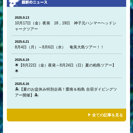
2025.9.13
10月17日（金）夜発 18，19日 神子元ハンマーヘッドシ
ャークツアー
2025.6.21
8月4日（月）～8月6日（水） 奄美大島ツアー！！
2025.6.19
🌟【8月22日（金）夜発～8月24日（日）夏の柏島ツアー】
🌟
2025.6.16
🏝️【夏のお盆休み特別企画！愛南＆柏島 合宿ダイビングツ
アー開催】🏝️
全ての記事を見る