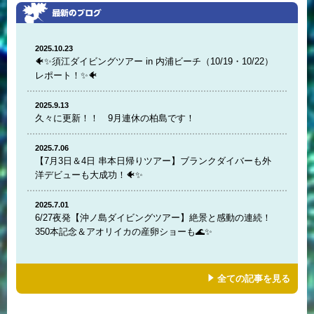
2025.10.23
🐠✨須江ダイビングツアー in 内浦ビーチ（10/19・10/22）
レポート！✨🐠
2025.9.13
久々に更新！！ 9月連休の柏島です！
2025.7.06
【7月3日＆4日 串本日帰りツアー】ブランクダイバーも外
洋デビューも大成功！🐠✨
2025.7.01
6/27夜発【沖ノ島ダイビングツアー】絶景と感動の連続！
350本記念＆アオリイカの産卵ショーも🌊✨
全ての記事を見る