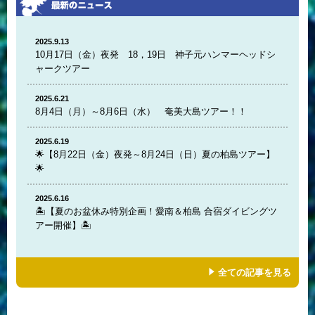
2025.9.13
10月17日（金）夜発 18，19日 神子元ハンマーヘッドシ
ャークツアー
2025.6.21
8月4日（月）～8月6日（水） 奄美大島ツアー！！
2025.6.19
🌟【8月22日（金）夜発～8月24日（日）夏の柏島ツアー】
🌟
2025.6.16
🏝️【夏のお盆休み特別企画！愛南＆柏島 合宿ダイビングツ
アー開催】🏝️
全ての記事を見る