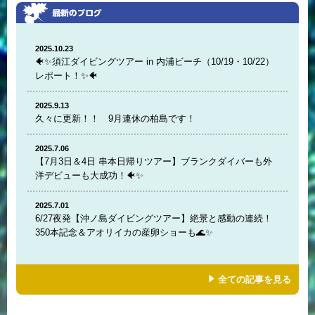
2025.10.23
🐠✨須江ダイビングツアー in 内浦ビーチ（10/19・10/22）
レポート！✨🐠
2025.9.13
久々に更新！！ 9月連休の柏島です！
2025.7.06
【7月3日＆4日 串本日帰りツアー】ブランクダイバーも外
洋デビューも大成功！🐠✨
2025.7.01
6/27夜発【沖ノ島ダイビングツアー】絶景と感動の連続！
350本記念＆アオリイカの産卵ショーも🌊✨
全ての記事を見る