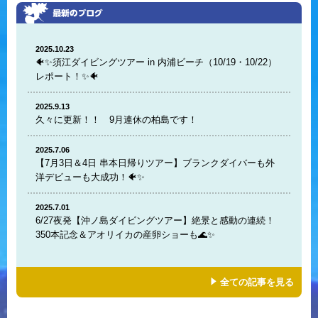
2025.10.23
🐠✨須江ダイビングツアー in 内浦ビーチ（10/19・10/22）
レポート！✨🐠
2025.9.13
久々に更新！！ 9月連休の柏島です！
2025.7.06
【7月3日＆4日 串本日帰りツアー】ブランクダイバーも外
洋デビューも大成功！🐠✨
2025.7.01
6/27夜発【沖ノ島ダイビングツアー】絶景と感動の連続！
350本記念＆アオリイカの産卵ショーも🌊✨
全ての記事を見る