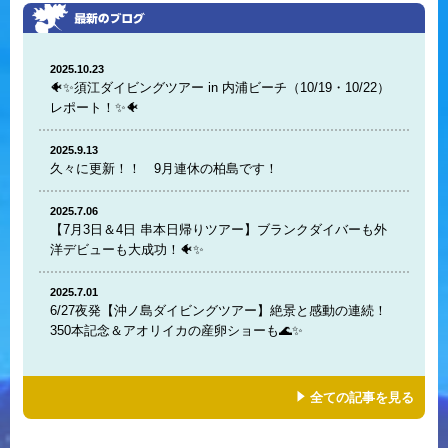
2025.10.23
🐠✨須江ダイビングツアー in 内浦ビーチ（10/19・10/22）
レポート！✨🐠
2025.9.13
久々に更新！！ 9月連休の柏島です！
2025.7.06
【7月3日＆4日 串本日帰りツアー】ブランクダイバーも外
洋デビューも大成功！🐠✨
2025.7.01
6/27夜発【沖ノ島ダイビングツアー】絶景と感動の連続！
350本記念＆アオリイカの産卵ショーも🌊✨
全ての記事を見る