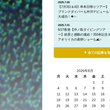
2025.7.06
【7月3日＆4日 串本日帰りツアー】
ブランクダイバーも外洋デビューも
大成功！🐠✨
2025.7.01
6/27夜発【沖ノ島ダイビングツア
ー】絶景と感動の連続！350本記念
アオリイカの産卵ショーも🌊✨
全ての記事を
2026年8月
月
火
水
木
金
土
1
2
4
5
6
7
8
9
11
12
13
14
15
16
18
19
20
21
22
23
25
26
27
28
29
30