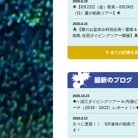
2025.6.19
🌟【8月22日（金）夜発～8月24日
（日）夏の柏島ツアー】🌟
2025.6.16
🏝️【夏のお盆休み特別企画！愛南＆
柏島 合宿ダイビングツアー開催】🏝
全ての記事を
2025.10.23
🐠✨須江ダイビングツアー in 内浦ビ
ーチ（10/19・10/22）レポート！✨
2025.9.13
久々に更新！！ 9月連休の柏島で
す！