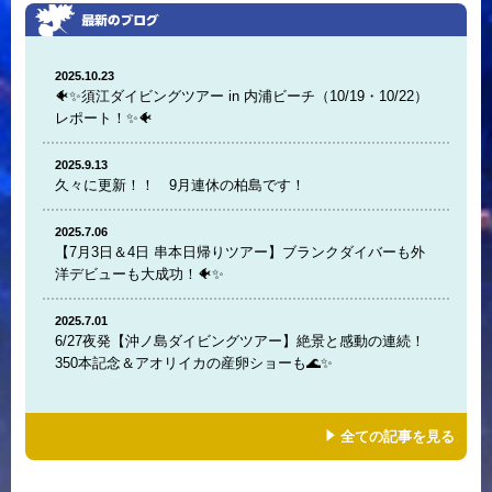
2025.10.23
🐠✨須江ダイビングツアー in 内浦ビーチ（10/19・10/22）
レポート！✨🐠
2025.9.13
久々に更新！！ 9月連休の柏島です！
2025.7.06
【7月3日＆4日 串本日帰りツアー】ブランクダイバーも外
洋デビューも大成功！🐠✨
2025.7.01
6/27夜発【沖ノ島ダイビングツアー】絶景と感動の連続！
350本記念＆アオリイカの産卵ショーも🌊✨
全ての記事を見る