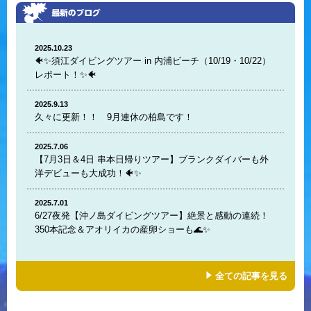
2025.10.23
🐠✨須江ダイビングツアー in 内浦ビーチ（10/19・10/22）
レポート！✨🐠
2025.9.13
久々に更新！！ 9月連休の柏島です！
2025.7.06
【7月3日＆4日 串本日帰りツアー】ブランクダイバーも外
洋デビューも大成功！🐠✨
2025.7.01
6/27夜発【沖ノ島ダイビングツアー】絶景と感動の連続！
350本記念＆アオリイカの産卵ショーも🌊✨
全ての記事を見る