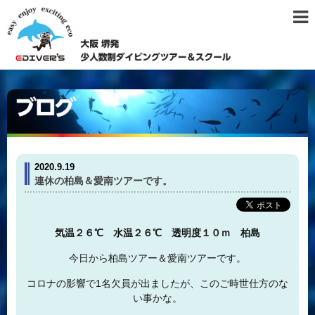
2020.9.19
連休の柏島＆愛南ツアーです。
気温２６℃ 水温２６℃ 透明度１０ｍ 柏島
今日から柏島ツアー＆愛南ツアーです。
コロナの影響で1名欠員が出ましたが、このご時世仕方のな
い事かな。