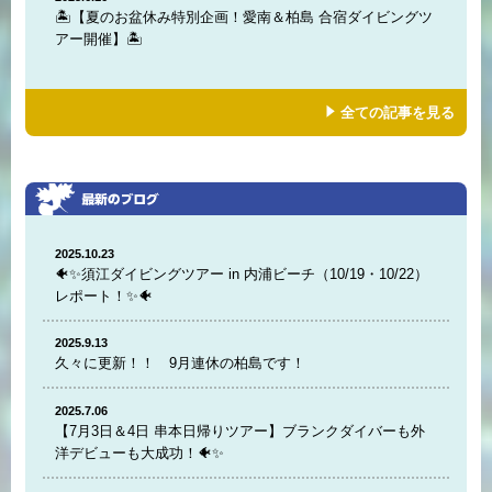
🏝️【夏のお盆休み特別企画！愛南＆柏島 合宿ダイビングツ
アー開催】🏝️
全ての記事を見る
2025.10.23
🐠✨須江ダイビングツアー in 内浦ビーチ（10/19・10/22）
レポート！✨🐠
2025.9.13
久々に更新！！ 9月連休の柏島です！
2025.7.06
【7月3日＆4日 串本日帰りツアー】ブランクダイバーも外
洋デビューも大成功！🐠✨