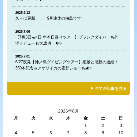
2025.9.13
久々に更新！！ 9月連休の柏島です！
2025.7.06
【7月3日＆4日 串本日帰りツアー】ブランクダイバーも外
洋デビューも大成功！🐠✨
2025.7.01
6/27夜発【沖ノ島ダイビングツアー】絶景と感動の連続！
350本記念＆アオリイカの産卵ショーも🌊✨
全ての記事を見る
2026年8月
月
火
水
木
金
土
日
1
2
3
4
5
6
7
8
9
10