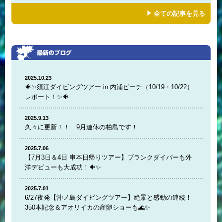
全ての記事を見る
2025.10.23
🐠✨須江ダイビングツアー in 内浦ビーチ（10/19・10/22）
レポート！✨🐠
2025.9.13
久々に更新！！ 9月連休の柏島です！
2025.7.06
【7月3日＆4日 串本日帰りツアー】ブランクダイバーも外
洋デビューも大成功！🐠✨
2025.7.01
6/27夜発【沖ノ島ダイビングツアー】絶景と感動の連続！
350本記念＆アオリイカの産卵ショーも🌊✨