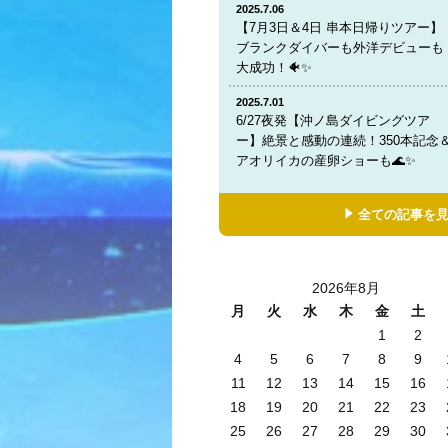
2025.7.06
【7月3日＆4日 串本日帰りツアー】
ブランクダイバーも外洋デビューも
大成功！🐠✨
2025.7.01
6/27夜発【沖ノ島ダイビングツア
ー】絶景と感動の連続！350本記念
アオリイカの産卵ショーも🌊✨
全ての記事を
2026年8月
月
火
水
木
金
土
1
2
4
5
6
7
8
9
11
12
13
14
15
16
18
19
20
21
22
23
25
26
27
28
29
30