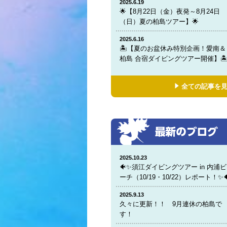
2025.6.19
🌟【8月22日（金）夜発～8月24日
（日）夏の柏島ツアー】🌟
2025.6.16
🏝️【夏のお盆休み特別企画！愛南＆
柏島 合宿ダイビングツアー開催】🏝
全ての記事を
2025.10.23
🐠✨須江ダイビングツアー in 内浦ビ
ーチ（10/19・10/22）レポート！✨
2025.9.13
久々に更新！！ 9月連休の柏島で
す！