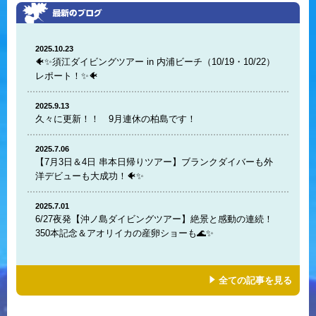
2025.10.23
🐠✨須江ダイビングツアー in 内浦ビーチ（10/19・10/22）
レポート！✨🐠
2025.9.13
久々に更新！！ 9月連休の柏島です！
2025.7.06
【7月3日＆4日 串本日帰りツアー】ブランクダイバーも外
洋デビューも大成功！🐠✨
2025.7.01
6/27夜発【沖ノ島ダイビングツアー】絶景と感動の連続！
350本記念＆アオリイカの産卵ショーも🌊✨
全ての記事を見る