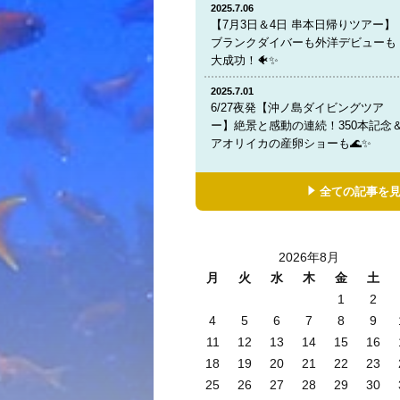
2025.7.06
【7月3日＆4日 串本日帰りツアー】
ブランクダイバーも外洋デビューも
大成功！🐠✨
2025.7.01
6/27夜発【沖ノ島ダイビングツア
ー】絶景と感動の連続！350本記念
アオリイカの産卵ショーも🌊✨
全ての記事を
2026年8月
月
火
水
木
金
土
1
2
4
5
6
7
8
9
11
12
13
14
15
16
18
19
20
21
22
23
25
26
27
28
29
30