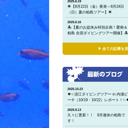
2025.6.19
🌟【8月22日（金）夜発～8月24日
（日）夏の柏島ツアー】🌟
2025.6.16
🏝️【夏のお盆休み特別企画！愛南＆
柏島 合宿ダイビングツアー開催】🏝
全ての記事を
2025.10.23
🐠✨須江ダイビングツアー in 内浦ビ
ーチ（10/19・10/22）レポート！✨
2025.9.13
久々に更新！！ 9月連休の柏島で
す！