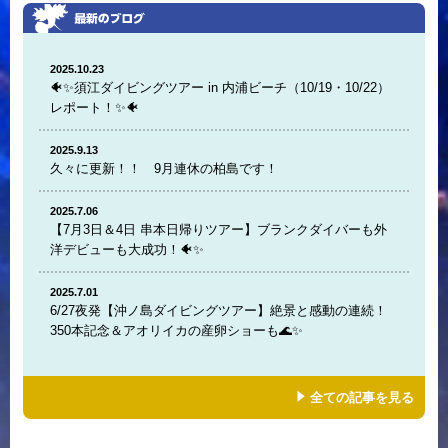
2025.10.23
🐠✨須江ダイビングツアー in 内浦ビーチ（10/19・10/22）
レポート！✨🐠
2025.9.13
久々に更新！！ 9月連休の柏島です！
2025.7.06
【7月3日＆4日 串本日帰りツアー】ブランクダイバーも外
洋デビューも大成功！🐠✨
2025.7.01
6/27夜発【沖ノ島ダイビングツアー】絶景と感動の連続！
350本記念＆アオリイカの産卵ショーも🌊✨
全ての記事を見る