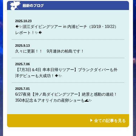
2025.10.23
🐠✨須江ダイビングツアー in 内浦ビーチ（10/19・10/22）
レポート！✨🐠
2025.9.13
久々に更新！！ 9月連休の柏島です！
2025.7.06
【7月3日＆4日 串本日帰りツアー】ブランクダイバーも外
洋デビューも大成功！🐠✨
2025.7.01
6/27夜発【沖ノ島ダイビングツアー】絶景と感動の連続！
350本記念＆アオリイカの産卵ショーも🌊✨
全ての記事を見る