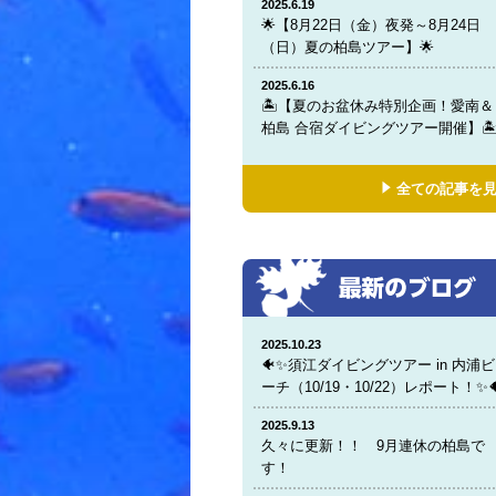
2025.6.19
🌟【8月22日（金）夜発～8月24日
（日）夏の柏島ツアー】🌟
2025.6.16
🏝️【夏のお盆休み特別企画！愛南＆
柏島 合宿ダイビングツアー開催】🏝
全ての記事を
2025.10.23
🐠✨須江ダイビングツアー in 内浦ビ
ーチ（10/19・10/22）レポート！✨
2025.9.13
久々に更新！！ 9月連休の柏島で
す！