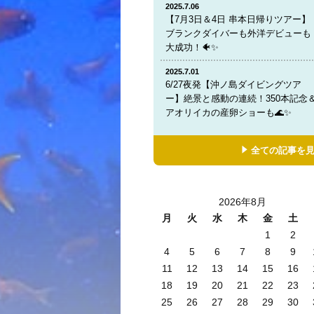
2025.7.06
【7月3日＆4日 串本日帰りツアー】
ブランクダイバーも外洋デビューも
大成功！🐠✨
2025.7.01
6/27夜発【沖ノ島ダイビングツア
ー】絶景と感動の連続！350本記念
アオリイカの産卵ショーも🌊✨
全ての記事を
2026年8月
月
火
水
木
金
土
1
2
4
5
6
7
8
9
11
12
13
14
15
16
18
19
20
21
22
23
25
26
27
28
29
30