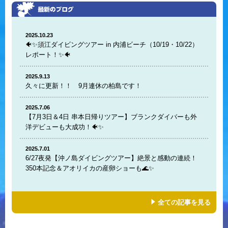
2025.10.23
🐠✨須江ダイビングツアー in 内浦ビーチ（10/19・10/22）
レポート！✨🐠
2025.9.13
久々に更新！！ 9月連休の柏島です！
2025.7.06
【7月3日＆4日 串本日帰りツアー】ブランクダイバーも外
洋デビューも大成功！🐠✨
2025.7.01
6/27夜発【沖ノ島ダイビングツアー】絶景と感動の連続！
350本記念＆アオリイカの産卵ショーも🌊✨
全ての記事を見る