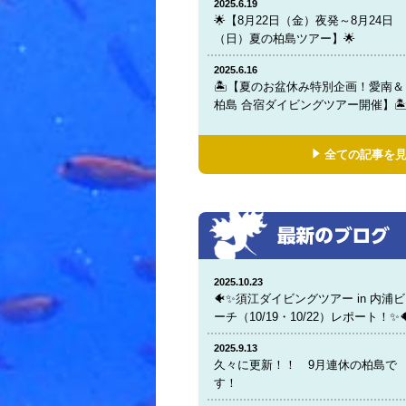
2025.6.19
🌟【8月22日（金）夜発～8月24日
（日）夏の柏島ツアー】🌟
2025.6.16
🏝️【夏のお盆休み特別企画！愛南＆
柏島 合宿ダイビングツアー開催】🏝
全ての記事を
2025.10.23
🐠✨須江ダイビングツアー in 内浦ビ
ーチ（10/19・10/22）レポート！✨
2025.9.13
久々に更新！！ 9月連休の柏島で
す！