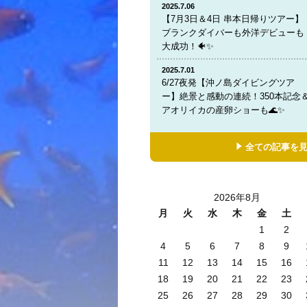
2025.7.06
【7月3日＆4日 串本日帰りツアー】
ブランクダイバーも外洋デビューも
大成功！🐠✨
2025.7.01
6/27夜発【沖ノ島ダイビングツア
ー】絶景と感動の連続！350本記念
アオリイカの産卵ショーも🌊✨
全ての記事を
2026年8月
月
火
水
木
金
土
1
2
4
5
6
7
8
9
11
12
13
14
15
16
18
19
20
21
22
23
25
26
27
28
29
30