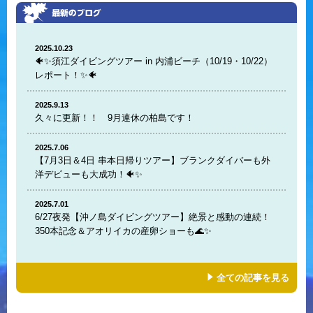
2025.10.23
🐠✨須江ダイビングツアー in 内浦ビーチ（10/19・10/22）
レポート！✨🐠
2025.9.13
久々に更新！！ 9月連休の柏島です！
2025.7.06
【7月3日＆4日 串本日帰りツアー】ブランクダイバーも外
洋デビューも大成功！🐠✨
2025.7.01
6/27夜発【沖ノ島ダイビングツアー】絶景と感動の連続！
350本記念＆アオリイカの産卵ショーも🌊✨
全ての記事を見る