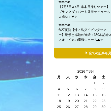
2025.7.06
【7月3日＆4日 串本日帰りツアー】
ブランクダイバーも外洋デビューも
大成功！🐠✨
2025.7.01
6/27夜発【沖ノ島ダイビングツア
ー】絶景と感動の連続！350本記念
アオリイカの産卵ショーも🌊✨
全ての記事を
2026年8月
月
火
水
木
金
土
1
2
4
5
6
7
8
9
11
12
13
14
15
16
18
19
20
21
22
23
25
26
27
28
29
30